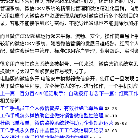
无论是线下营销模式所经营起来的微信好友，还是线上推广的，
管理系统，微信CRM系统的精细化管理和微信精准化营销，向
使用红鹰个人微信客户资源管理系统能对微信进行多个控制目的
录，客服不能接触到账号密码，不能导出通讯也不能删除添加好
而且微信CRM系统运行起来平稳、流畅、安全，操作简单易上
较新的微信CRM系统。随着微信营销的发展日趋成熟，红鹰个
配，微信会话集中管理，标准CRM客户管理，业务跟踪、实时
很多用户害怕这套系统会被封号，一般来说，微信营销系统常见
换微信号太过于频繁就更容易被封号了。
电脑版的微信多开,电脑安卓模拟器微信多开，使用后一旦发现
基于微信原生程序，完全模仿人的行为进行操作，一个手机对应
上一篇：百分百APP通话助手：自动拨打电话
下一篇：红鹰工作
相关新闻
工作手机员工个人微信管控，有效杜绝飞单私单
08-23
工作手机怎么样协助企业做好销售微信监控管理
08-10
杜绝飞单私单，微信监控系统软件助力企业规范运营
08-03
工作手机永久保存并监管员工工作微信聊天记录
03-03
怎么通过工作手机解决微信营销中的难题