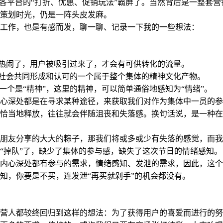
、各平台的“打折、优惠、促销玩法”霸屏了。当然背后是一整套
策划时光，仍是一阵头皮发麻。
工作，也是有感而发，聊一聊、记录一下我的一些想法：
有热闹了，用户被吸引过来了，才会有可供转化的流量。
个社会共同形成和认可的一个属于整个集体的精神文化产物。
一个是“精神”，这里的精神，可以简单通俗地感知为“情绪”。
心深处都是在寻求某种途径，来获取我们对作为集体中一员的参
恰当地释放，往往就会伴随沮丧和失落感。换句话说，是一种在
朋友分享的大大的粽子，那我们将或多或少有失落的感觉，而我
“掉队”了，缺少了集体的参与感，缺失了这次节日的情绪感知。
内心深处都有参与的需求，情绪感知、发泄的需求，因此，这个
知，你要是不买，连发泄“再买就剁手”的机会都没有。
营人都较终回归到这样的想法：为了获得用户的喜爱而进行的努