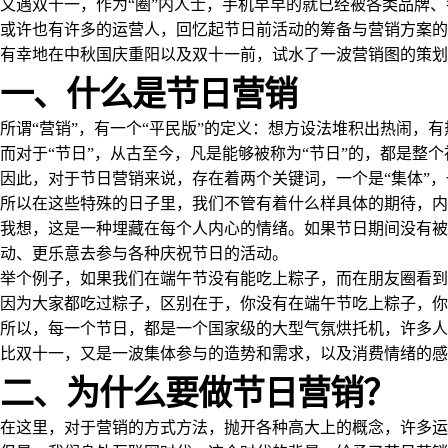
又遇双十一，作为“圈”内人士，手机早早的就已经被各类品牌
或许也有许多的运营人，回忆起节日前活动的筹备与营销方案的
有幸地在中秋国庆重阳以及双十一前，试水了一波营销图的策划
一、什么是节日营销
所谓“营销”，有一个“平民版”的定义：想方设法堆积出热闹，
而对于“节日”，从古至今，凡是能够被称为“节日”的，都是整
因此，对于节日营销来说，存在着两个关键词，一个是“集体”，
所以在这些特殊的日子里，我们不管有着什么样具体的期待，内
我想，这是一种埋藏在每个人内心的情绪。如果节日期间没有被
动、更乐意去参与各种庆祝节日的活动。
举个例子，如果我们在端午节没有能吃上粽子，而在朋友圈看到
因为大家都吃过粽子，区别在于，你没有在端午节吃上粽子，你
所以，每一个节日，都是一个国家级的大型气氛烘托机，许多人
比双十一，又是一波集体参与的造势和需求，以及消费情绪的感
二、为什么要做节日营销？
在这里，对于营销的方式方法，抛开各种高大上的概念，许多运