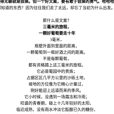
得无聊就是尝屎。但一个好文案，要有敢于尝屎的勇气。哈哈哈
都知道的东西？因为往往我们走了太远，却忘了当初为什么出发
那什么是文案？
三毫米的旅程，
一颗好葡萄要走十年
3毫米，
瓶壁外面到里面的距离，
一颗葡萄到一瓶好酒之间的距离。
不是每颗葡萄，
都有资格踏上这三毫米的旅程。
它必是葡园中的贵族；
占据区区几平方公里的沙砾土地，
坡地的方位像为它精心计量过，
刚好能迎上远道而来的季风。
它小时候，没遇到一场霜冻和冷雨；
旺盛的青春期，碰上十几年较好的太阳，
临近成熟，没有雨水冲淡它酝酿已久的糖份，