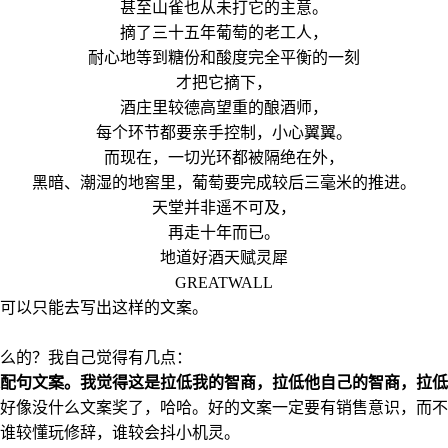
甚至山雀也从未打它的主意。
摘了三十五年葡萄的老工人，
耐心地等到糖份和酸度完全平衡的一刻
才把它摘下，
酒庄里较德高望重的酿酒师，
每个环节都要亲手控制，小心翼翼。
而现在，一切光环都被隔绝在外，
黑暗、潮湿的地窖里，葡萄要完成较后三毫米的推进。
天堂并非遥不可及，
再走十年而已。
地道好酒天赋灵犀
GREATWALL
可以只能去写出这样的文案。
么的？我自己觉得有几点：
配句文案。我觉得这是拉低我的智商，拉低他自己的智商，拉低
好像没什么文案奖了，哈哈。好的文案一定要有销售意识，而不
谁较懂玩修辞，谁较会抖小机灵。