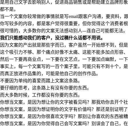
是用自己文字去影响别人，促进商品销售或是帮助建立品牌形象
都不是。
当一个文案你较常做的事情就是写email跟客户沟通，要资料
你写较多的内容，都是客户觉得很重要，但你觉得这个消费者根
很可惜的，大多数你的文案无法感动别人---连自己可能都无法。
我们只能感动我们的客户，没过稿什么话都不用说。
因为文案的产出就是那些字而已，客户虽然一开始想不到，但是
这个吸引力不够、那个痛点好像不太痛、这能不能多加点形容、
然后一下要再商业点，一下要在文艺点，一下要加点幽默，一下又
事实上，每一个文案写的一百个案子里，可能只有不到十个，是
而真正放进作品集的，可能是他自己的创作作品。
不要因为单纯的喜爱而踏上文案这条路。
要仔细的思考，这条路上有没有你要的东西。
而大多数时候，工作都没有你要的东西。
你想当文案，是因为想让你的文字被看见吗？那我劝你去开个社
你想当文案，是因为想证明你的文字有价值吗？那还是别证明了
你想当文案，是因为你很喜欢文字吗？那别让你喜欢的东西被糟
你想当文案，是因为你觉得自己会写文案吗？别误会了自己，在