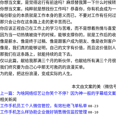
你想当文案，是觉得这行有前途吗？麻烦替我算一下什么时候转
你想当文案，纯粹就是想找份工作吗？恭喜你，你有机会成为一
每份职业的本质就是工作本身的意义而已，不要对工作有任何过
那只会让你在这条路上走的更辛苦而已。
你应该正视自己在工作上的学习与苦难，而不是想着热情与喜爱
因为当一切热情被烧干的时候，能够支撑你的，就是工作后的收
像是薪水、像是终于过稿、像是跟客户成为朋友、像是收到客户
像是，我们真的能够证明，自己的文字有价值，而且这价值别人
那我们在这条路上，就能持续的走下去。
仅以此篇，献给我那满三个月的新伙伴，也献给所有满三个月很
我们终究要为自己心中那无可救药的浪漫买单。
为的是，把这份浪漫，变成实际的人生。
本文由文案的美（微信号：
上一篇：为啥网络综艺让你笑个不停？因为神一般的字幕组文案
相关新闻
工作手机员工个人微信管控，有效杜绝飞单私单
08-23
工作手机怎么样协助企业做好销售微信监控管理
08-10