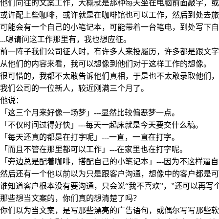
他们向往的文案工作，大概就是那种每天坐在电脑前面敲字，或
或许配上些咖啡，或许就是在咖啡馆也可以工作，然后到处去旅
可能会有一个自己的小笔记本，可能带着一台笔电，到处写下自
...嗯请问这工作那里有，我也想应征。
前一阵子我们公司征人时，有许多人来投履历，许多都是跟文字
从他们的内容来看，我可以想像到他们对于这样工作的想像。
很可惜的，我都不太敢告诉他们真相，于是也不太敢录取他们，
我们公司的一位新人，较近刚满三个月了。
他说：
「这三个月来好像一场梦」---显然比较偏恶梦一点。
「不仅时间过得好快」---每天一起床就是今天要交什么稿。
「每天还真的都是在打字呢」---一直，一直在打字。
「而且不管在那里都可以工作」---在家里也在打字呢。
「旁边总是配着咖啡，搭配自己的小笔记本」---因为不这样逼
然后还有一个他以前以为只是跟客户沟通，想像中的客户都是可
谁知道客户根本没有要沟通，只会说“我不喜欢”，”还可以再写个
那些想当文案的，你们真的想清楚了吗？
你们以为当文案，是写那些漂亮的广告语句，或偶尔写写那些软