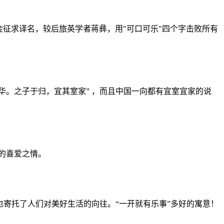
金征求译名，较后旅英学者蒋彝，用"可口可乐"四个字击败所有
华。之子于归，宜其室家” ，而且中国一向都有宜室宜家的说
的喜爱之情。
时也寄托了人们对美好生活的向往。“一开就有乐事”多好的寓意！