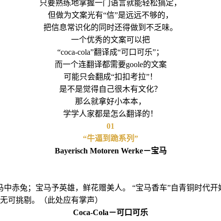
只要熟练地掌握一门语言就能轻松搞定，
但做为文案光有“信”是远远不够的，
把信息常识化的同时还得做到不乏味。
一个优秀的文案可以把
“coca-cola”翻译成“可口可乐”；
而一个连翻译都需要goole的文案
可能只会翻成“扣扣考拉”！
是不是觉得自己很木有文化？
那么就拿好小本本，
学学人家都是怎么翻译的！
01
“牛逼到跪系列”
Bayerisch Motoren Werke－宝马
马中赤兔；宝马予英雄，鲜花赠美人。 “宝马香车”自青铜时代
无可挑剔。（此处应有掌声）
Coca-Cola－可口可乐