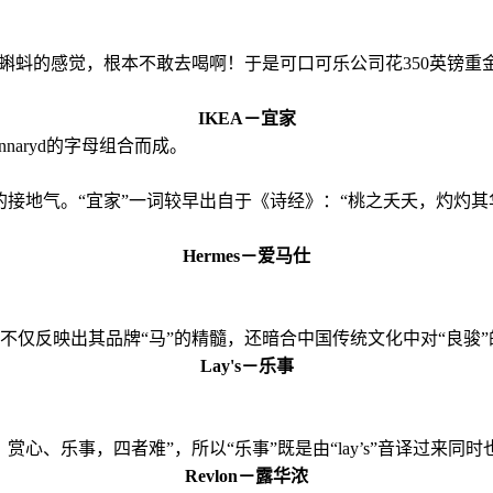
蝌蚪的感觉，根本不敢去喝啊！于是可口可乐公司花350英镑重
IKEA－宜家
gunnaryd的字母组合而成。
的接地气。“宜家”一词较早出自于《诗经》：“桃之夭夭，灼灼其
Hermes－
爱马仕
仅反映出其品牌“马”的精髓，还暗合中国传统文化中对“良骏”
Lay's－乐事
心、乐事，四者难”，所以“乐事”既是由“lay’s”音译过来同
Revlon－露华浓