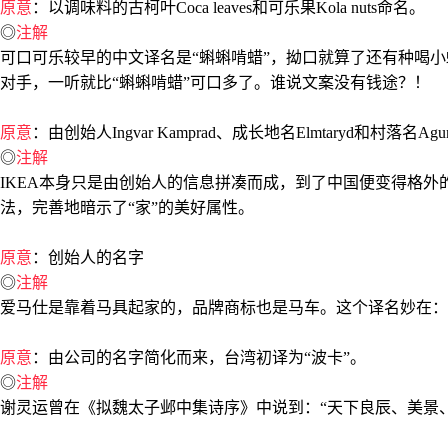
原意
：以调味料的古柯叶Coca leaves和可乐果Kola nuts命名。
◎
注解
可口可乐较早的中文译名是“蝌蝌啃蜡”，拗口就算了还有种喝小
对手，一听就比“蝌蝌啃蜡”可口多了。谁说文案没有钱途？！
原意
：由创始人Ingvar Kamprad、成长地名Elmtaryd和村落名A
◎
注解
IKEA本身只是由创始人的信息拼凑而成，到了中国便变得格外
法，完善地暗示了“家”的美好属性。
原意
：创始人的名字
◎
注解
爱马仕是靠着马具起家的，品牌商标也是马车。这个译名妙在：不
原意
：由公司的名字简化而来，台湾初译为“波卡”。
◎
注解
谢灵运曾在《拟魏太子邺中集诗序》中说到：“天下良辰、美景、赏