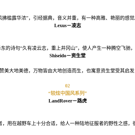
风拂槛露华浓”，引经据典，音义并重，有一种高雅、艳丽的感觉
Lexus－凌志
毛泽东的诗句“久有凌云志，重上井冈山”，使人产生一种腾空飞
Shiseido－资生堂
是赞美大地美德，万物皆由大地创造而生，也寓意资生堂受其启
02
“较炫中国风系列”
LandRover－路虎
达流浪者，用在越野车上十分合适，给人一种陆地征服者的野性之感