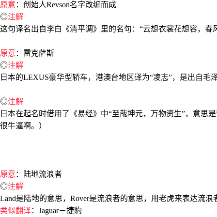
原意
：创始人Revson名字改编而成
◎
注解
这句译名出自李白《清平调》里的名句：“云想衣裳花想容，春
原意
：雷克萨斯
◎
注解
日本的LEXUS豪华型轿车，港澳台地区译为“凌志”，是出自
◎
注解
日本在起名时借用了《易经》中“至哉坤元，万物资生”，意思
很牛逼啊。）
原意
：陆地流浪者
◎
注解
Land是陆地的意思，Rover是流浪者的意思，用老虎来表
类似翻译
：Jaguar－捷豹